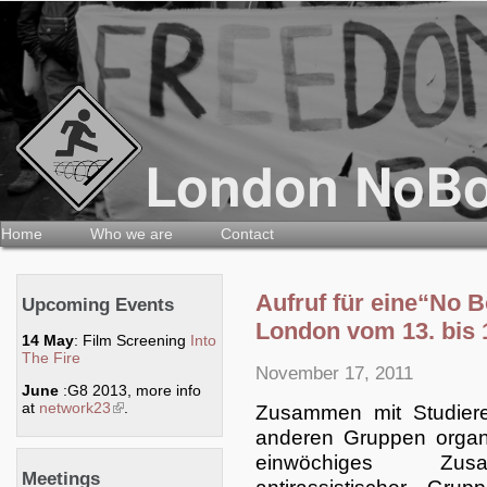
Home
Who we are
Contact
Aufruf für eine“No 
Upcoming Events
London vom 13. bis 
14 May
: Film Screening
Into
The Fire
November 17, 2011
June
:G8 2013, more info
at
network23
(link is external)
.
Zusammen mit Studier
anderen Gruppen organi
einwöchiges Zusa
Meetings