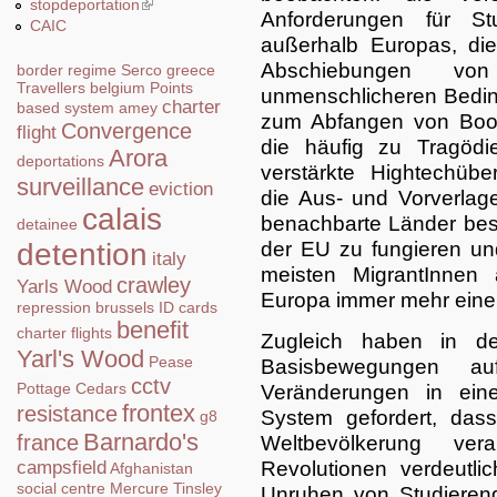
stopdeportation
(link is external)
Anforderungen für St
CAIC
außerhalb Europas, di
Abschiebungen vo
border regime
Serco
greece
Travellers
belgium
Points
unmenschlicheren Bedin
charter
based system
amey
zum Abfangen von Boote
Convergence
flight
die häufig zu Tragödi
Arora
deportations
verstärkte Hightechüb
surveillance
eviction
die Aus- und Vorverla
calais
benachbarte Länder bes
detainee
der EU zu fungieren un
detention
italy
meisten MigrantInnen
crawley
Yarls Wood
Europa immer mehr einer
repression
brussels
ID cards
benefit
charter flights
Zugleich haben in de
Yarl's Wood
Pease
Basisbewegungen a
cctv
Pottage
Cedars
Veränderungen in ein
frontex
resistance
System gefordert, das
g8
Barnardo's
france
Weltbevölkerung vera
Revolutionen verdeutl
campsfield
Afghanistan
social centre
Mercure
Tinsley
Unruhen von Studierend