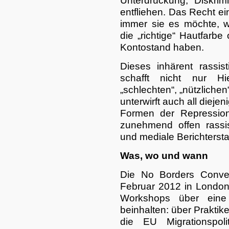
Unterdrückung, Diskrim
entfliehen. Das Recht ei
immer sie es möchte, wi
die „richtige“ Hautfarb
Kontostand haben.
Dieses inhärent rassis
schafft nicht nur Hi
„schlechten“, „nützliche
unterwirft auch all diejen
Formen der Repressio
zunehmend offen rassis
und mediale Berichterstat
Was, wo und wann
Die No Borders Conve
Februar 2012 in London 
Workshops über ein
beinhalten: über Praktik
die EU Migrationspol