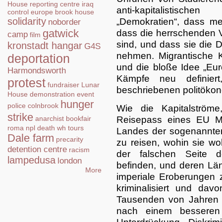
House
reporting centre
iraq
anti-kapitalistisc
control
europe
brook house
solidarity
„Demokratien“, dass m
noborder
gatwick
dass die herrschenden V
camp
film
sind, und dass sie die 
kronstadt hangar
G4S
nehmen. Migrantische 
deportation
und die bloße Idee „Eur
Harmondsworth
Kämpfe neu definie
protest
fundraiser
Lunar
beschriebenen politöko
House
demonstration
event
hunger
police
colnbrook
Wie die Kapitalströme
strike
Reisepass eines EU Mi
anarchist bookfair
roma
npl
death
wh tours
Landes der sogenannten 
Dale farm
precarity
zu reisen, wohin sie wol
detention centre
racism
der falschen Seite d
lampedusa
london
befinden, und deren Län
More
imperiale Eroberungen ze
kriminalisiert und da
Tausenden von Jahren 
nach einem bessere