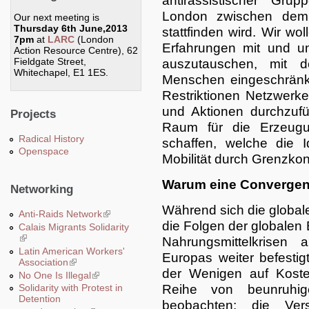
antirassistischer Gr
London zwischen dem
Our next meeting is
Thursday 6th June,2013
stattfinden wird. Wir wo
7pm
at
LARC
(London
Erfahrungen mit und un
Action Resource Centre), 62
Fieldgate Street,
auszutauschen, mit d
Whitechapel, E1 1ES.
Menschen eingeschränk
Restriktionen Netzwerke
und Aktionen durchzufü
Projects
Raum für die Erzeugu
Radical History
schaffen, welche die I
Openspace
Mobilität durch Grenzkont
Warum eine Converge
Networking
Während sich die globale
Anti-Raids Network
(link is external)
die Folgen der globale
Calais Migrants Solidarity
(link is external)
Nahrungsmittelkrisen
Latin American Workers'
Europas weiter befestig
Association
(link is external)
der Wenigen auf Koste
No One Is Illegal
(link is external)
Reihe von beunruhig
Solidarity with Protest in
Detention
beobachten: die Vers