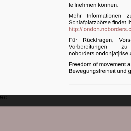
teilnehmen können.
Mehr Informationen 
Schlafplatzbörse findet ih
http://london.noborders.
Für Rückfragen, Vo
Vorbereitungen z
noborderslondon[at]rise
Freedom of movement and 
Bewegungsfreiheit und gl
test